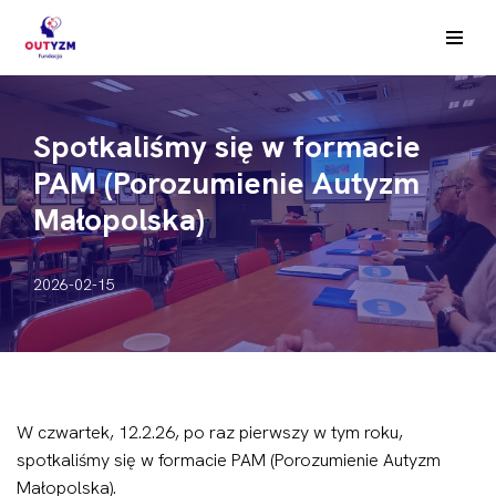
Przejdź
do
treści
Spotkaliśmy się w formacie
PAM (Porozumienie Autyzm
Małopolska)
2026-02-15
W czwartek, 12.2.26, po raz pierwszy w tym roku,
spotkaliśmy się w formacie PAM (Porozumienie Autyzm
Małopolska).