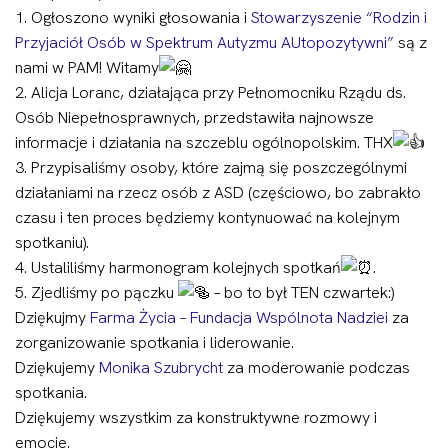
1. Ogłoszono wyniki głosowania i
Stowarzyszenie “Rodzin i
Przyjaciół Osób w Spektrum Autyzmu AUtopozytywni”
są z
nami w PAM! Witamy
2. Alicja Loranc, działająca przy Pełnomocniku Rządu ds.
Osób Niepełnosprawnych, przedstawiła najnowsze
informacje i działania na szczeblu ogólnopolskim. THX
3. Przypisaliśmy osoby, które zajmą się poszczególnymi
działaniami na rzecz osób z ASD (częściowo, bo zabrakło
czasu i ten proces będziemy kontynuować na kolejnym
spotkaniu).
4. Ustaliliśmy harmonogram kolejnych spotkań
.
5. Zjedliśmy po pączku
– bo to był TEN czwartek:)
Dziękujmy
Farma Życia – Fundacja Wspólnota Nadziei
za
zorganizowanie spotkania i liderowanie.
Dziękujemy
Monika Szubrycht
za moderowanie podczas
spotkania.
Dziękujemy wszystkim za konstruktywne rozmowy i
emocje.